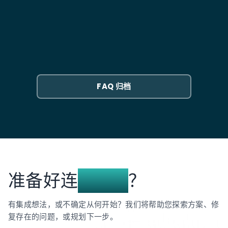
中进行仔细测试，以降低风险并确保更改不会影响生产
外增项。
我们遵循严格的安全协议，并采用行业标准的身份验
环境。
证、加密和访问控制实践。您的数据绝不会在不必要的
你们能否修复或支持由他人实施的集成？
情况下暴露，我们确保符合当地法规及 NetSuite 自身
的最佳实践。
是的。事实上，我们专注于挽救失败或运行不畅的集
成。无论您的部署方案是范围界定不当、配置错误，还
是仅仅被搁置，我们都会审计系统，找出故障点，并重
FAQ 归档
新构建，使其从一开始就能按预期正常运行。
准备好连
接了吗
？
有集成想法，或不确定从何开始？我们将帮助您探索方案、修
复存在的问题，或规划下一步。