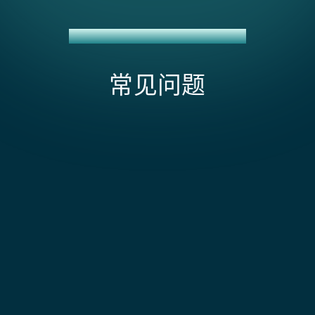
CHECKOUT.COM + NETSUITE 集成
常见问题
webhook 和结算文件如何协同工作？
Checkout.com 的 webhook 会在付款被捕获、退款或
发生争议时实时触发。结算文件稍后到达，包含扣除费
拒付和争议如何处理？
用后的实际支付金额。该集成使用 webhook 立即更新
应收账款和订单状态，然后在结算数据到达时进行对
拒付在结算文件中显示，并带有对原始交易的参考。该
账，以过账费用并匹配银行存款。
集成将该参考与 NetSuite 的过账匹配，并自动创建冲
什么会影响 Checkout.com + NetSuite 集成的范
销。如果争议获胜并退回资金，冲销本身将被冲销。每
围和成本？
个阶段都会记录审计线索，链接回原始条目。