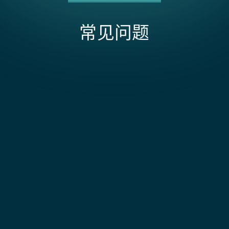
常见问题
影响 UPS + NetSuite 集成范围和成本的因素有哪
些？
成本取决于 NetSuite 的原生 UPS 集成是否满足您的需
求，或者您是否需要为复杂工作流进行自定义开发。内
追踪信息会自动同步回 NetSuite 吗？
置连接器处理实时运费报价、生成 UPS 条形码标签以供
打印以及同步追踪信息——但对于多地点设置（每个仓库
是的。一旦生成运单，追踪号码会立即写入履行记录。
都需要单独映射自己的 UPS 账户），您会很快遇到限
随着包裹在网络中流转，来自 UPS 的后续配送状态将更
集成如何处理 UPS 每周货运发票？
制。OAuth 2.0 身份验证（自 2024 年 8 月以来强制要
新该记录。支持人员可以直接在 NetSuite 中查看发货
求）增加了设置复杂性，尤其是令牌在 60 天不活动后过
状态，而无需登录 UPS 门户。
UPS 按每周汇总发票进行计费，而非按每票货物单独计
期的情况下。虽然原生集成支持通过 RMA 工作流生成退
费。该集成会导入每张发票，按运单号解析行项目，并
能否直接从 NetSuite 生成标签？
货标签和基本国际单据（如 CN22），但对于计费重量定
将其与 NetSuite 中的原始发货记录进行匹配。体积重