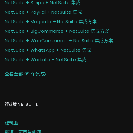
NetSuite + Stripe + NetSuite 集成
NetSuite + PayPal + NetSuite 集成
NetSuite + Magento + NetSuite 集成方案
NetSuite + BigCommerce + NetSuite 集成方案
NetSuite + WooCommerce + NetSuite 集成方案
NetSuite + WhatsApp + NetSuite 集成
NetSuite + Workato + NetSuite 集成
查看全部 99 个集成
›
行业版 NETSUITE
建筑业
能源与可再生能源