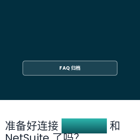
功能），集成的复杂性会增加。
账。
这些事件会在几分钟内更新 NetSuite。您的团队可在
哪些承运商可通过 EasyPost 集成使用？
NetSuite 中查看在途、派送中、已送达及异常状态，而
无需访问承运商网站。
任何在 EasyPost 中可用的承运商均可通过该集成使
用。这包括 100 多家承运商，如 USPS、FedEx、UPS、
EasyPost 与 NetSuite 的集成需要多长时间？
DHL 及区域性承运商。在 EasyPost 中添加新承运商无
需更改 NetSuite 集成。
通常需要 4 到 6 周。第一周用于范围界定：包括您使用
哪些承运商、您的履约工作流、运费应如何过账，以及
是否需要退货标签自动化。开发与测试阶段持续 3 到 5
FAQ 归档
周，其中包括一个并行阶段，在此期间将自动化履约与
您现有流程进行比对验证。
准备好连接
EasyPost
和
NetSuite 了吗？