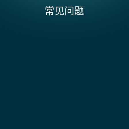
常见问题
EasyPost + NetSuite 集成的范围和成本受哪些因
素影响？
成本通常取决于你连接 EasyPost 的主要承运商（如
DHL、FedEx、UPS、USPS）数量，以及你是否需要地
该集成能否处理退货标签？
址验证、海关文件、批量发货或专用 API（如
SmartRate 优化承运商选择或 Insurance API）等功
是的。通过 EasyPost 生成的退货标签会关联至
能。由于 EasyPost 通过单个 API 聚合承运商，当你需
NetSuite 中的 RMA。退货运费将单独过账，且入库包
NetSuite 中运费是如何处理的？
要跨多项服务进行实时价格对比，或需要通过 webhook
裹的追踪事件会更新 RMA 状态。
将追踪事件（送达更新、异常、状态变化）同步回
当生成运单标签时，EasyPost 的实际费率会过账至商品
NetSuite 时，集成范围会扩大。如果你使用 Celigo 等
履行记录，并计入相应的运费支出账户。此操作按每笔
NetSuite 中的跟踪更新多久会显示？
平台处理双向同步，或需要自定义 NetSuite 字段映射
发货单独进行，而非像承运商发票那样按月汇总。您可
（因为 EasyPost 专注于运输操作，没有原生库存管理
以逐行将承运商发票与 NetSuite 中已有的记录进行对
EasyPost 会在跟踪状态变更时发送 webhook 事件。