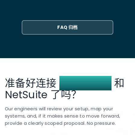
您的细分和自动化用例最为关键。
通常需要 6 到 8 周。前两周涵盖事件映射和属性设计：
哪些 NetSuite 交易成为 MoEngage 事件、哪些字段成
为用户属性，以及应如何构建段。构建和测试需要另外
FAQ 归档
4 到 6 周，包括并行运行以验证段在开始针对它们发送
营销活动之前是否正确填充。
准备好连接
MoEngage
和
NetSuite 了吗？
Our engineers will review your setup, map your
systems, and, if it makes sense to move forward,
provide a clearly scoped proposal. No pressure.