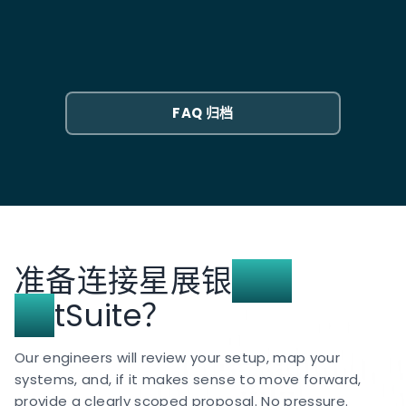
交易以原始货币金额和DBS应用的汇率导入。如果你运
DBS Bank NetSuite 集成需要多长时间?
REST/SOAP 调用进行自定义 SuiteScript 2.0 开发，同
行SGD、HKD、USD和CNY账户,每个账户都有自己的数
时面临 NetSuite 的 API 治理限制（1000 条记录/请
据源和自己的对账流程。DBS现金池结构中的跨币种扫
大多数实施需要 4 到 6 周。第一周是范围确定:将您的
求、15-55 并发、治理单位）以及 DBS 区域结构特有的
款在NetSuite中以实际转换率创建账户间转账条目。
DBS 账户结构、支付类型(GIRO、FAST、TT)和多币种
复杂子公司到银行账户映射挑战。常见模式涉及使用电
设置映射到 NetSuite 的银行数据流和支付模块。其余
子银行支付进行批量文件处理，同时利用 DBSync 等第
FAQ 归档
各周进行构建和测试,包括一个并行运行阶段,其中自动化
三方 iPaaS 解决方案或自定义脚本进行实时报表和支
银行数据流会根据您现有的手动导入进行验证。
付，以解决这些限制。
准备连接星展银
行与
Ne
tSuite？
Our engineers will review your setup, map your
systems, and, if it makes sense to move forward,
provide a clearly scoped proposal. No pressure.