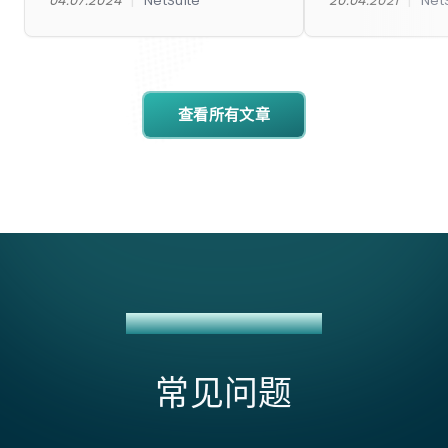
04.07.2024
NetSuite
20.04.2021
Net
查看所有文章
星展银行+NETSUITE集成方案
常见问题