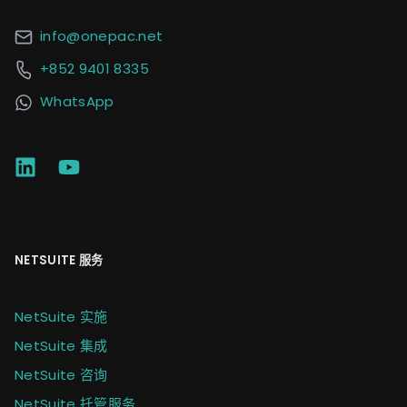
info@onepac.net
+852 9401 8335
WhatsApp
NETSUITE 服务
NetSuite 实施
NetSuite 集成
NetSuite 咨询
NetSuite 托管服务