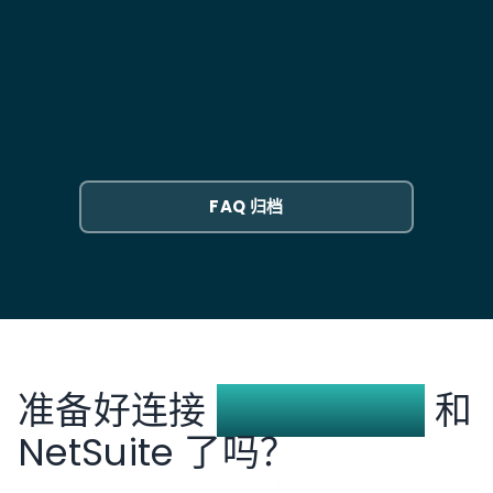
何处理？
定的库存。如果您运营 5 个 JD 仓库，NetSuite 会分别
显示每个位置的库存，并汇总为总数。
JD 以 RMB 计费。集成以 RMB 创建供应商账单，
NetSuite 在交易日期按汇率处理货币转换。账单支付
JD Logistics NetSuite 集成需要多长时间？
时，外汇收益和损失会自动过账，与系统中任何其他多
币种供应商相同。
预计耗时 8 至 10 周。前两周用于范围界定：将 JD 仓库
位置映射到 NetSuite 库存站点，定义哪些履行事件会
触发记录更新，以及为 JD 的各种费用类型设置成本过账
FAQ 归档
规则。开发与测试阶段还需六至八周，其中包括一段并
行期，在此期间将自动同步与您的手动流程进行比对验
证。
准备好连接
JD Logistics
和
NetSuite 了吗？