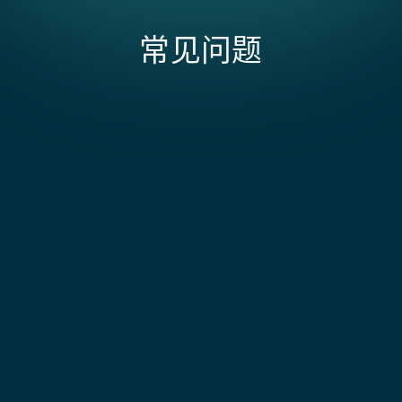
常见问题
GrabExpress + NetSuite 集成的范围和成本受什
么影响?
成本取决于您如何处理 GrabExpress 有限的 API（恰好
4 个端点加 1 个跟踪 webhook——这是完整的 API 表
GrabExpress 配送失败时会发生什么？
面，没有额外的端点用于服务差异化）以及实时配送跟
踪，这些跟踪无法清晰映射到 NetSuite 的标准履行字
失败的配送事件会实时进入 NetSuite 并标记履行。从
段。由于 GrabExpress 专注于即时配送，您需要针对驾
那里开始，取决于您的业务规则。常见的设置包括：自
集成上线需要多长时间？
驶员详情、取货/送货坐标、配送照片和时间敏感的状态
动重新预订第二天配送、向客户发送短信要求新的时间
代码的自定义字段，以及具有重试逻辑的强大 webhook
段、或将包裹路由回仓库并暂停订单。您可以在范围界
四到六周。第一周用于梳理配送流程、承运商路由规则
处理，因为 GrabExpress webhook 不能保证传输，错
定期间定义这些规则。
及 COD 处理要求。开发与测试还需三到五周。
NetSuite 中的 COD 对账是如何运作的？
过一个状态更新意味着永久丧失该跟踪事件。当您使用