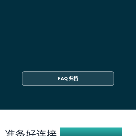
多个 GrabExpress 服务类型时（即时配送需要立即分配
当 GrabExpress 骑手收取 COD 款项时，该收款会关联
驾驶员，而次日达则允许计划取货），复杂性会增加，
到原始销售订单。Grab 会批量处理 COD 回款，扣除配
我可以在 NetSuite 中将 GrabExpress 与其他承
因为每一种都需要单独的价格调用、不同的 SLA 跟踪和
送费后存入银行。该集成将每笔回款与 NetSuite 中的
运商同时使用吗？
NetSuite 中的不同状态映射，尽管它们共享相同的有限
相应发票进行匹配，并将费用扣除记为配送费用。您的
API 端点。
AR 会自动结清，无需等待人工手动对账银行存款。
是的。大多数公司使用 GrabExpress 进行当日和即时配
送，随后使用 3PL 进行标准运输。NetSuite 的承运商
GrabExpress 集成支持哪些东南亚市场？
路由规则会根据配送速度、订单金额或目的地来选择合
适的服务。该集成将 GrabExpress 作为另一个承运商选
新加坡、马来西亚、菲律宾、泰国、越南和印度尼西
项添加，而非替代方案。
亚。每个市场都有不同的 GrabExpress 服务等级、配送
时间窗口和地址格式要求。该集成可根据不同国家/地区
FAQ 归档
处理这些差异。
准备好连接
GrabExpress