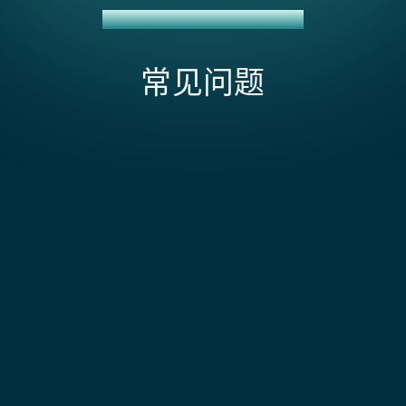
ZENDESK SELL + NETSUITE集成
常见问题
Zendesk Sell + NetSuite 集成的范围和成本受哪
些因素影响?
成本驱动因素首先源于 Zendesk Sell 即将于 2027 年 8
月 关闭——您从第一天起就需要规划迁移。Celigo 模板
如何防止重复的客户记录？
处理基本的联系人和交易同步，但 Sell 的轻量级交易模
型缺乏本机报价功能，因此您需要自定义工作来从 Sell
集成系统会在创建任何新记录之前，基于电子邮件地址
机会生成 NetSuite 报价。由于 Sell 将产品视为没有定
和公司名称进行匹配。若存在匹配项，则更新现有记
销售代表能否从 NetSuite 查看发票和付款状态？
价规则或捆绑包的简单行项目，您应该预期需要进行大
录。如果您的 NetSuite 实例中已存有多年的客户数
量开发工作以将其映射到 NetSuite 复杂的目录结构。
据，我们将在配置期间执行一次去重处理。
是的。发票状态、付款日期和未结余额会同步回
加上 API 限制——Sell 每秒 10 个请求的限制与大容量同
Zendesk Sell 中的商机记录。销售代表无需 NetSuite