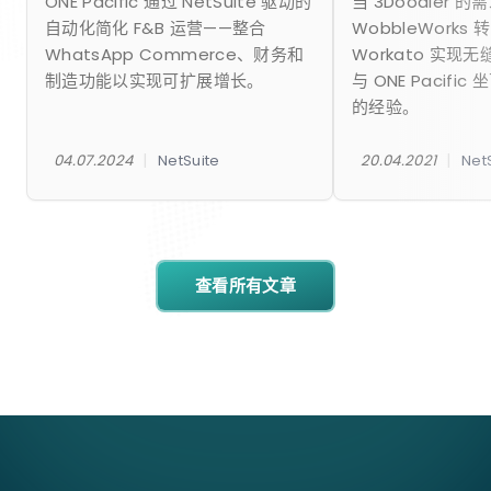
ONE Pacific 通过 NetSuite 驱动的
当 3Doodler 
自动化简化 F&B 运营——整合
WobbleWorks 转
WhatsApp Commerce、财务和
Workato 实现
制造功能以实现可扩展增长。
与 ONE Pacifi
的经验。
|
|
04.07.2024
NetSuite
20.04.2021
Net
查看所有文章