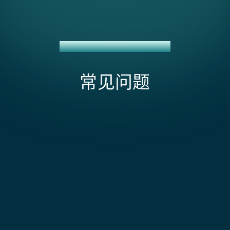
RESPOND.IO + NETSUITE 集成
常见问题
该集成支持哪些消息渠道？
连接到您 Respond.io 工作区的任何渠道，包括
WhatsApp Business API、WeChat Official
影响 Respond.io + NetSuite 集成的范围和成本的
Account、LINE Official Account、Facebook
因素是什么?
Messenger、Telegram、Instagram、SMS 和网页
聊天。每个渠道都会在 NetSuite 销售订单上打上标
主要的成本驱动因素是构建自定义 API 连接(因为没有预
签，以便您能够按渠道生成收入报告。
构建的连接器)以及您需要多深地将 Respond.io 的多渠