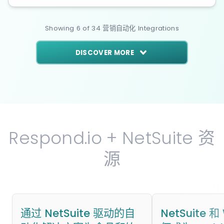
Showing
6
of
34
营销自动化
Integrations
DISCOVER MORE
Respond.io + NetSuite 资
源
通过 NetSuite 驱动的自
NetSuite 和