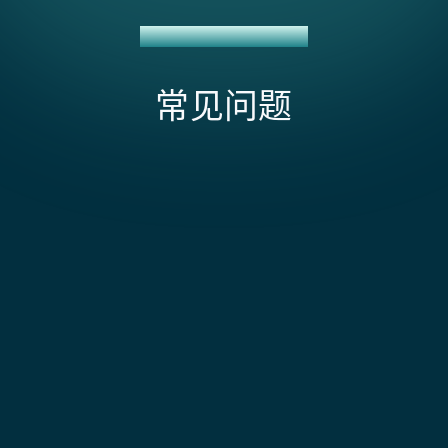
XERO 至 NETSUITE 迁移
常见问题
影响 Xero 至 NetSuite 迁移范围和成本的因素有哪
些?
成本通常取决于您是进行单次定点转换还是迁移多年的
Xero 交易历史——完整的历史数据迁移耗时显著更长，
我们所有的 Xero 数据都会迁移到 NetSuite 吗？
原因是 Xero 的 API 限制以及需要将跟踪类别转换为
NetSuite 更复杂的维度结构。真正的复杂性来自于将多
并非自动迁移，坦率地说，您可能并不需要迁移所有数
个 Xero 机构整合到 NetSuite OneWorld，尤其是当您
据。我们迁移关键数据：未结发票、未付账单、预付款
Xero 可以轻松地处理 VAT 含税定价。NetSuite
拥有需要适当汇率历史和风险敞口计算的多币种交易
余额、客户和供应商记录，以及映射至 NetSuite 结构
呢？
时，而 Xero 并非为此而设计。大多数迁移需要进行大量
的科目表。历史已关闭的交易通常以汇总日记账分录或