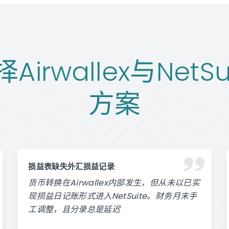
irwallex与NetS
方案
损益表缺失外汇损益记录
货币转换在Airwallex内部发生，但从未以已实
现损益日记账形式进入NetSuite。财务月末手
工调整，且分录总是延迟