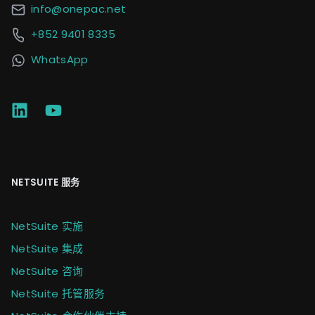
info@onepac.net
+852 9401 8335
WhatsApp
NETSUITE 服务
NetSuite 实施
NetSuite 集成
NetSuite 咨询
NetSuite 托管服务