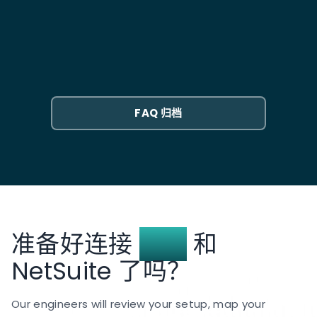
个账户映射到正确的NetSuite子公司，并在资金在它们
由于两家都是新加坡主要银行，其运作机制相似，但覆
之间流动时处理关联方交易。
盖范围不同。UOB 通过区域并购在泰国、印度尼西亚和
集成上线后，是否仍需要使用 BIBPlus？
马来西亚拥有更深入的零售和企业银行网络。如果您的
业务主要集中在这三个市场，UOB 的本地支付渠道和贸
是的，但您花费在其中的时间将大幅减少。BIBPlus 仍将
易融资能力通常更具相关性。该集成通过支持
是您进行付款审批、管理授权签字人及处理临时银行操
BAHTNET、DuitNow 和特定的 IDR 格式来体现这一点，
作的门户。不再需要的是重复性工作：每日对账单下
这些格式不适用于 OCBC 设置。
FAQ 归档
载、付款文件创建、格式转换和手动余额查询。
准备好连接
UOB
和
NetSuite 了吗？
Our engineers will review your setup, map your