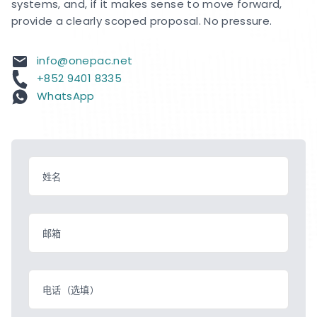
systems, and, if it makes sense to move forward,
provide a clearly scoped proposal. No pressure.
info@onepac.net
+852 9401 8335
WhatsApp
姓名
邮箱
电话（选填）