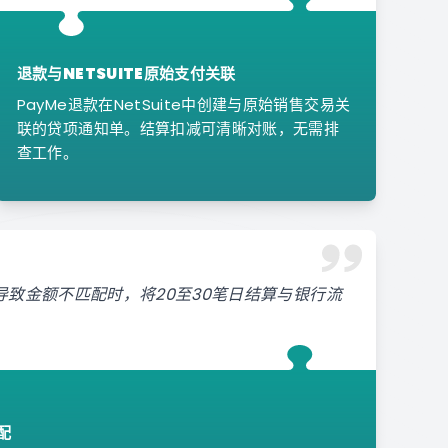
退款与NETSUITE原始支付关联
PayMe退款在NetSuite中创建与原始销售交易关
联的贷项通知单。结算扣减可清晰对账，无需排
查工作。
致金额不匹配时，将20至30笔日结算与银行流
配