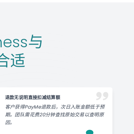
ness与
为合适
退款无说明直接扣减结算额
客户获得PayMe退款后，次日入账金额低于预
期。团队需花费20分钟查找原始交易以查明原
因。