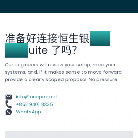
准备好连接恒生银
行和
NetS
uite 了吗？
Our engineers will review your setup, map your
systems, and, if it makes sense to move forward,
provide a clearly scoped proposal. No pressure.
info@onepac.net
+852 9401 8335
WhatsApp