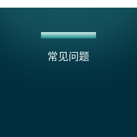
恒生银行 + NETSUITE 集成
常见问题
Hang Seng 集成采用的是哪种银行对账单格式？
MT940 或 BAI2，具体取决于您的 Hang Seng e-
Banking 门户配置导出的格式。MT940 是香港银行中最
影响恒生银行 + NetSuite 集成范围和成本的因素有
常用的格式。我们在实施阶段配置解析器，并使用您一
哪些？
个月的实际对账单文件进行测试。
主要成本驱动因素集中在恒生 API Connect 平台的自定