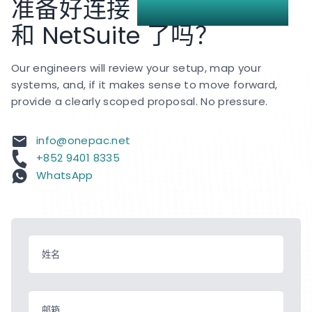
准备好连接
Authorize.Net
和 NetSuite 了吗？
Our engineers will review your setup, map your
systems, and, if it makes sense to move forward,
provide a clearly scoped proposal. No pressure.
info@onepac.net
+852 9401 8335
WhatsApp
姓名
邮箱