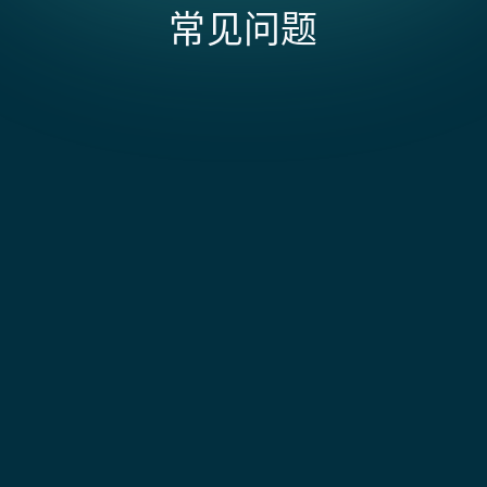
常见问题
退款和作废如何处理?
作废会在结算前取消待处理的付款。退款与原始交易匹
配，并在 NetSuite 中创建贷项通知单。两者均带有
影响 Authorize.Net + NetSuite 集成范围和成本
Authorize.Net 交易 ID，便于形成清晰的审计轨迹。
的因素有哪些？
成本取决于您是使用 Authorize.Net 的基本批量结算还
是需要实时支付状态同步，当您添加 ARB 订阅处理、
集成 Authorize.Net 与 NetSuite 需要多长时间？
ACH 付款或多个商户账户时，复杂性会增加。由于
NetSuite 不通过其本机支付网关 API 支持
大多数实施项目可在 3 至 5 周内上线。第一周用于范围
Authorize.Net，您需要采用变通方案，如 Cloud 1001
界定：将批次结算字段映射至 NetSuite GL 科目，定义
集成如何将 Authorize.Net 的批量存款与
的免费 SuiteAuthConnect（尽管安装和定制服务会增
费用过账规则，并确定如何处理 ARB 订阅。构建与测试
NetSuite 发票进行匹配？
加成本）或托管解决方案如 Celigo。最大的成本驱动因
阶段需要另外两到三周，其中包括并行运行，在此阶段