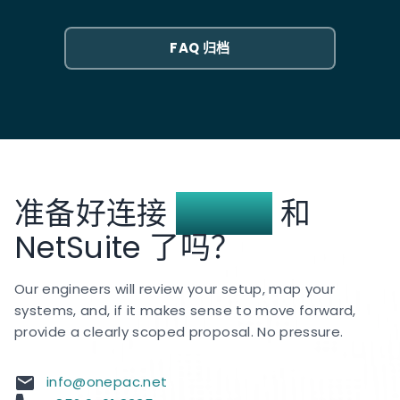
期，在此期间您将自动化记录与现有的手动流程进行比
NetSuite 中成为活跃客户时，该状态会通过
对验证。
Salesforce 同步回 Pardot。获客活动会自动抑制，您
FAQ 归档
可以改为触发扩展或交叉销售培养轨道。大多数团队没
有意识到他们在向已经签约的人发送潜在客户电子邮件
上浪费了多少预算。
准备好连接
Pardot
和
NetSuite 了吗？
Our engineers will review your setup, map your
systems, and, if it makes sense to move forward,
provide a clearly scoped proposal. No pressure.
info@onepac.net