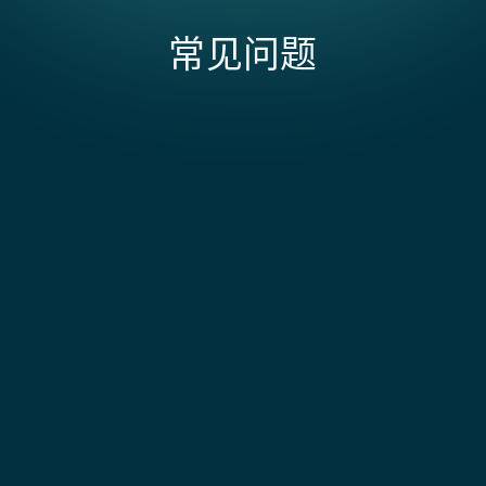
常见问题
设置过程中现有的 Magento 数据如何处理？
现有的 Magento 订单仍保留在 Magento 中。除非特
别纳入项目范围，我们不会将历史订单数据迁移到
集成如何处理 Magento 的可配置产品和捆绑产品?
NetSuite。集成从上线日期起对新订单生效。如果您需
要在 NetSuite 中使用历史数据进行报告或审计，我们
这是 Magento-NetSuite 集成中技术难度最高的方面
会将其作为单独的数据迁移步骤进行规划，并定义回填
之一。Magento 的可配置产品和捆绑商品在 NetSuite
Magento + NetSuite 集成的范围和成本受到什么
周期。您的 Magento 店铺前台不会发生任何变化，上
的商品模型中没有直接对应项。我们构建了自定义映射
影响?
线过程对客户完全透明。
逻辑，将每个可配置变体解析到正确的 NetSuite 商品
记录，并处理捆绑产品，使每个组件都能过账到正确的
Magento-NetSuite 集成的主要成本驱动因素集中在如
GL 账户。现成的连接器通常会将其平展化，并推送所有
何处理 Magento 的可配置产品及其多个属性组合——
NetSuite 中如何处理 Magento 的退货和贷项通知
可以推送的内容。结果是订单看起来有效，但过账不正
将这些映射到 NetSuite 的矩阵项目需要精确的属性对
单？