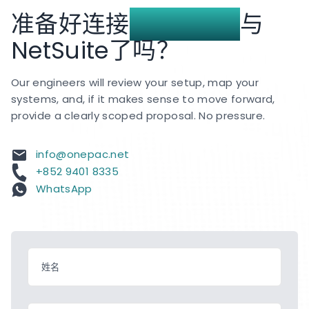
准备好连接
Lalamove
与
NetSuite了吗？
Our engineers will review your setup, map your
systems, and, if it makes sense to move forward,
provide a clearly scoped proposal. No pressure.
info@onepac.net
+852 9401 8335
WhatsApp
姓名