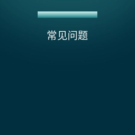
LALAMOVE + NETSUITE集成
常见问题
送达证明是否会同步回 NetSuite？
会的。Lalamove 在交付时捕获照片或签名。该集成在
NetSuite 履行记录上存储该证明的链接。当客户说他们
Lalamove + NetSuite 集成的范围和成本受哪些
没有收到包裹时，您的团队可以直接从销售订单中调出
因素影响？
该证明。
成本通常取决于你如何处理 Lalamove 的 webhook 设
置以实现实时驾驶员追踪和配送状态更新——由于没有原
该集成能否处理货到付款订单？
生连接器，你需要使用特定国家端点（如新加坡等）构
建自定义 REST API v2/v3 集成，每个端点都有其自身的