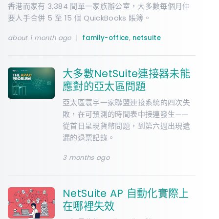
香港而家有 3,384 間單一家族辦公室，大多數每個月仲
要人手合併 5 至 15 個 QuickBooks 賬簿。
|
,
about 1 month ago
family-office
netsuite
大多數NetSuite連接器未能
應對的亞太區問題
亞太區寰宇一家聯盟連接系統的四次失
敗，在可預測的時間表中接連發生——
從首日呈現貨幣問題，到第六週出現遺
漏的退票記錄。
3 months ago
NetSuite AP 自動化實際上
在哪裡失效