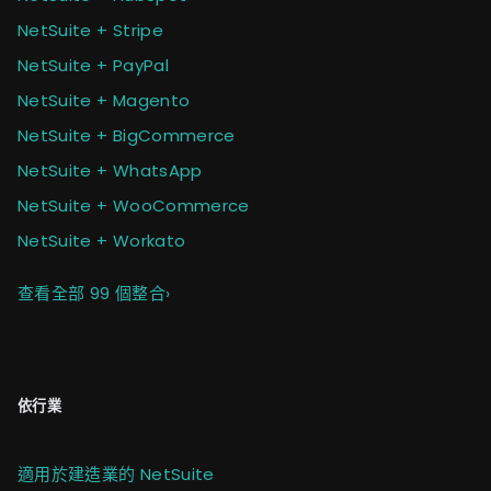
NetSuite + Stripe
NetSuite + PayPal
NetSuite + Magento
NetSuite + BigCommerce
NetSuite + WhatsApp
NetSuite + WooCommerce
NetSuite + Workato
查看全部 99 個整合
›
依行業
適用於建造業的 NetSuite