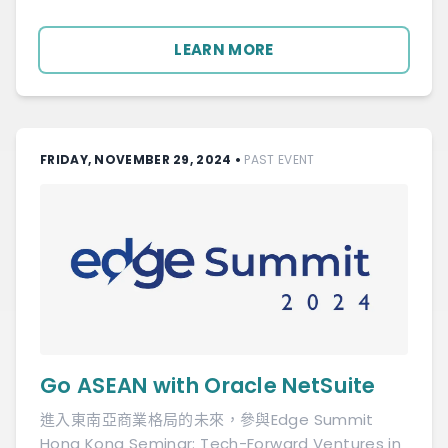
LEARN MORE
FRIDAY, NOVEMBER 29, 2024
•
PAST EVENT
Go ASEAN with Oracle NetSuite
進入東南亞商業格局的未來，參與Edge Summit
Hong Kong Seminar: Tech-Forward Ventures in