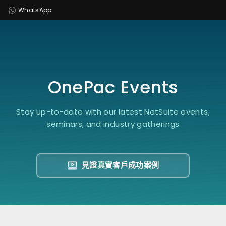
WhatsApp
OnePac Events
Stay up-to-date with our latest NetSuite events,
seminars, and industry gatherings
見證真實客戶成功案例