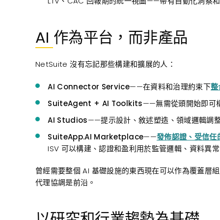
LTV、CAC 回報期的統一視圖——帶有自動化洞察
AI 作為平台，而非產品
NetSuite 沒有忘記那些構建和擴展的人：
AI Connector Service
——在資料和治理約束下
整
SuiteAgent + AI Toolkits
——無需從頭開始即可
AI Studios
——提示設計、敘述塑造、領域邏輯調
SuiteApp.AI Marketplace
——
發佈認證、受信任的 A
ISV 可以構建、認證和盈利用於監管邏輯、資料異
曾經需要整個 AI 基礎設施的東西現在可以作為覆蓋層
代理協調是前沿。
以研究和行業趨勢為基礎