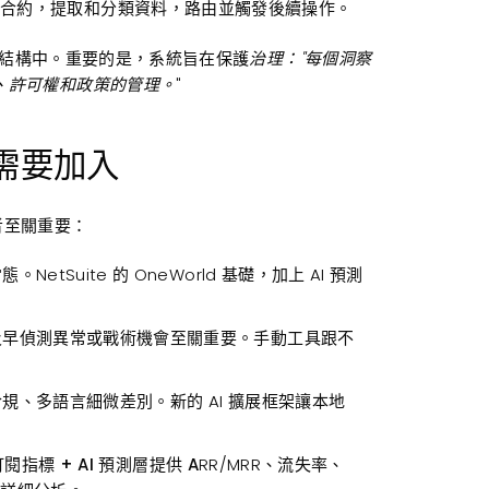
據、合約，提取和分類資料，路由並觸發後續操作。
t 的結構中。重要的是，系統旨在保護
治理："每個洞察
、許可權和政策的管理。
"
需要加入
者至關重要：
tSuite 的 OneWorld 基礎，加上 AI 預測
及早偵測異常或戰術機會至關重要。手動工具跟不
規、多語言細微差別。新的 AI 擴展框架讓本地
訂閱
指標 + AI 預測層提供 A
RR/MRR、流失率、