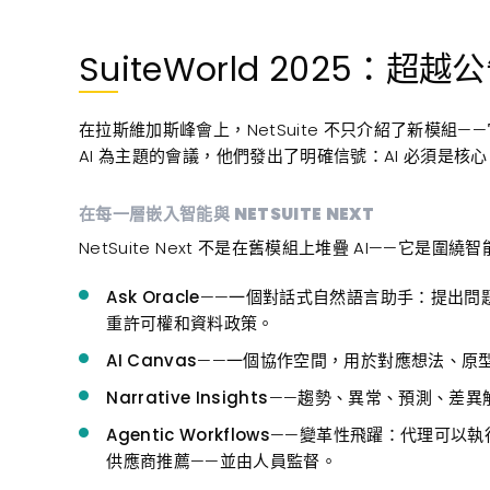
SuiteWorld 2025：
在拉斯維加斯峰會上，NetSuite 不只介紹了新模組——
AI 為主題的會議，他們發出了明確信號：AI 必須是核心
在每一層嵌入智能與 NETSUITE NEXT
NetSuite Next 不是在舊模組上堆疊 AI——它
Ask Oracle
——一個對話式自然語言助手：提出問
重許可權和資料政策。
AI Canvas
——一個協作空間，用於對應想法、原
Narrative Insights
——趨勢、異常、預測、差異
Agentic Workflows
——變革性飛躍：代理可以執
供應商推薦——並由人員監督。