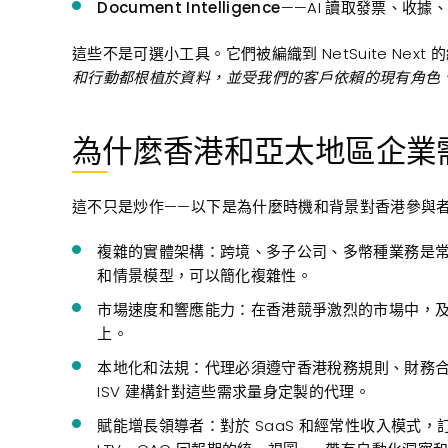
Document Intelligence
——AI 讀取發票、收
這些不是可選小工具。它們被編織到 NetSuite Nex
和行動都根植於資料，並受我們的客戶依賴的現有角色
為什麼香港和亞太地區企業
這不只是炒作——以下是為什麼時機和背景對香港參與
複雜的實體架構：跨
境、多子公司、多幣種業務是常態。Ne
和情景模型，可以簡化複雜性。
市場速度和響應
能力：在香港競爭激烈的市場中，
上。
本地化和法規：代
理必須遵守香港稅務規則、財務合
ISV 建構針對這些需求量身定製的代理。
賦能增長領導者：對
於 SaaS 和經常性收入模式，