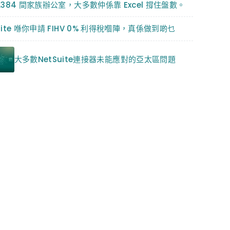
3,384 間家族辦公室，大多數仲係靠 Excel 撐住盤數。
uite 喺你申請 FIHV 0% 利得稅嗰陣，真係做到啲乜
大多數NetSuite連接器未能應對的亞太區問題