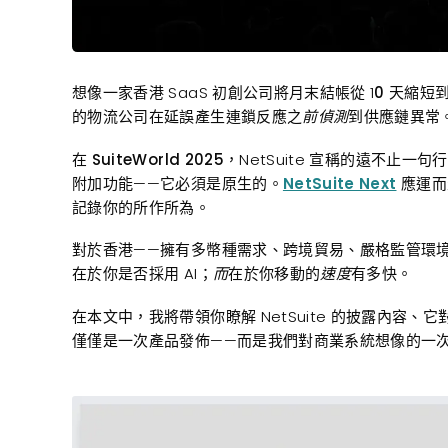
想像一家香港 SaaS 初創公司將月末結帳從 1
0 天縮
短到
的物流公司在延誤產生連鎖反應之
前偵測
到供應鏈異常
在
SuiteWorld 2025
，NetSuite 宣稱的遠不止
一句行
附加功能——它必須是原
生的
。
NetSuite Next
應運而
記錄你的所作所為。
對於香港——擁有多幣種需求、跨境貿易、嚴格監管環
在於你是否採用 AI；
而
在於你移動的
速度
有多快。
在本文中，我將帶領你瞭解 NetSuite 的披露內容
僅僅是一次產品發佈——而是我們對商業系統想像的一