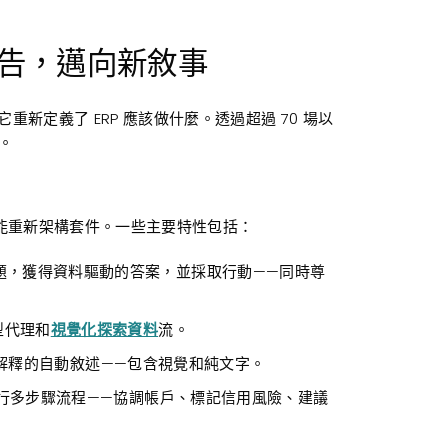
超越公告，邁向新敘事
它重新定義了 ERP 應該做什麼。透過超過 70 場以
。
是圍繞智能重新架構套件。一些主要特性包括：
題，獲得資料驅動的答案，並採取行動——同時尊
型代理和
視覺化探索資料
流。
解釋的自動敘述——包含視覺和純文字。
行多步驟流程——協調帳戶、標記信用風險、建議