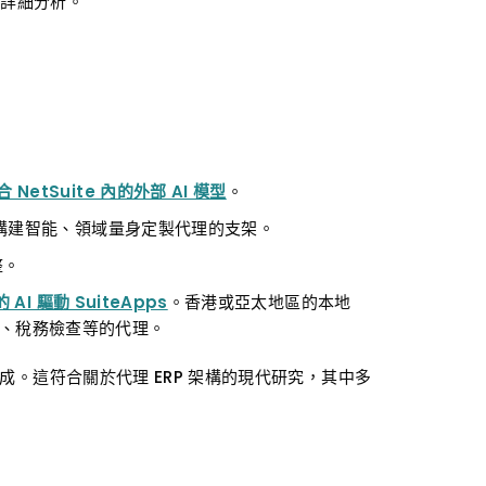
和詳細分析。
合 NetSuite 內的外部 AI 模型
。
構建智能、領域量身定製代理的支架。
整。
I 驅動 SuiteApps
。香港或亞太地區的本地
常、稅務檢查等的代理。
組成。這符合關於代理
ERP
架構的現代研究，其中多