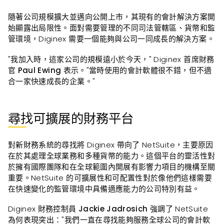
隨著公司規模擴大並邁向公開上市，其現有的會計解決方案開
始顯露出局限性。面對需要管理的不同司法管轄區、貨幣和監
管環境，Diginex 需要一個能夠與公司一同成長的解決方案。
"我加入時，這家公司的規模遠小於今天，" Diginex 首席財務
官
Paul Ewing
表示。"當時使用的會計軟體很不錯，但不適
合一家快速成長的企業。"
尋找可擴展的財務平台
對新財務系統的尋找將 Diginex 帶向了 NetSuite，主要原因
在於其處理全球業務和多種貨幣的能力。這個平台的靈活性對
於擁有國際團隊和在全球範圍內開展有影響力項目的機構至關
重要。NetSuite 的可擴展性和可配置性對於像他們這樣需要
在快速變化的監管環境中具備適應能力的公司特別有益。
Diginex 財務控制員
Jackie Jadrosich
強調了 NetSuite
為何表現突出："我們一直在尋找能夠服務全球公司的會計軟