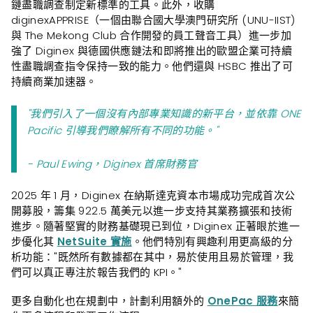
鏈盡職調查制定新標準的工具。此外，收購
diginexAPPRISE（一個由聯合國大學澳門研究所 (UNU-IIST)
與 The Mekong Club 合作開發的員工聲音工具）進一步加
強了 Diginex 與德國供應鏈法和即將推出的歐盟企業可持續
性盡職調查指令保持一致的能力。他們還與 HSBC 推出了可
持續商業加速器。
"我們引入了一個沒有內部專業知識的新平台，並依靠 ONE
Pacific 引導我們瞭解所有不同的功能。"
- Paul Ewing，Diginex 首席財務官
2025 年 1 月，Diginex 在納斯達克資本市場成功完成首次公
開募股，籌集 922.5 萬美元以進一步支持其業務擴張和技術
進步。隨著堅實的財務基礎現已到位，Diginex 正著眼於進一
步優化其
NetSuite 實施
。他們特別有興趣利用更高級的分
析功能："既然所有數據都在其中，易於使用且易於管理，我
們可以真正專注於報告我們的 KPI。"
更多自動化也在規劃中，計劃利用額外的
OnePac 服務
來簡