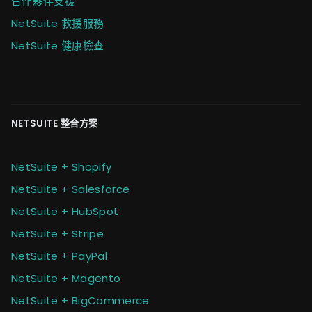
合作夥伴支援
NetSuite 救援服務
NetSuite 健康檢查
NETSUITE 整合方案
NetSuite + Shopify
NetSuite + Salesforce
NetSuite + HubSpot
NetSuite + Stripe
NetSuite + PayPal
NetSuite + Magento
NetSuite + BigCommerce