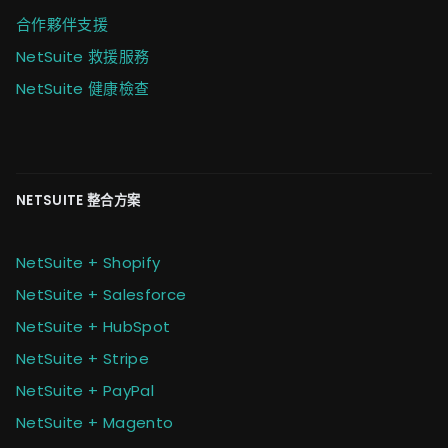
合作夥伴支援
NetSuite 救援服務
NetSuite 健康檢查
NETSUITE 整合方案
NetSuite + Shopify
NetSuite + Salesforce
NetSuite + HubSpot
NetSuite + Stripe
NetSuite + PayPal
NetSuite + Magento