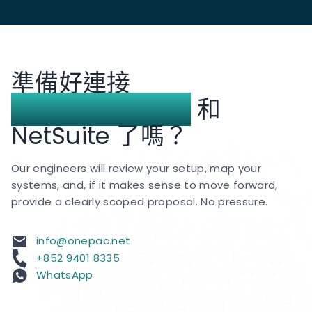
行調整。
準備好連接
WooCommerce
和
NetSuite 了嗎？
Our engineers will review your setup, map your
systems, and, if it makes sense to move forward,
provide a clearly scoped proposal. No pressure.
info@onepac.net
+852 9401 8335
WhatsApp