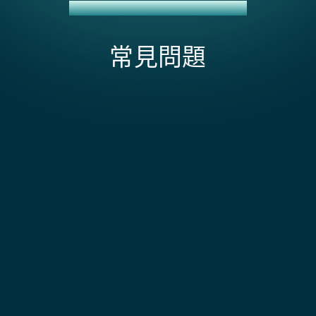
WOOCOMMERCE + NETSUITE 整合
常見問題
What affects the scope and cost of
WooCommerce + NetSuite integration?
主要成本驅動因素包括您的每月訂單量（預建連接器按
交易數量分級定價）、是否需要從 NetSuite 實時同步
整合功能可以處理 WooCommerce
庫存回到 WooCommerce，以及您對
Subscriptions 嗎？
WooCommerce 的自訂程度（訂閱產品、會員等級或
B2B 批發功能）。大多數連接器可在幾週內處理標準
可以。來自 WooCommerce Subscriptions 的重複訂
WooCommerce 設置，但如果您將可變產品同步到
單會在每個續約週期在 NetSuite 中建立銷售訂單。訂
整合如何處理多個支付網關？
NetSuite 矩陣項目，或處理來自插件的自訂結帳欄位，
閱狀態變更、升級、降級和取消會同步到客戶記錄，以
您將更快達到 NetSuite 的 API 治理限制，需要更複雜
便 NetSuite 反映每個訂閱的目前狀態。
每個網關均單獨映射。Stripe 結算、PayPal 撥款以及