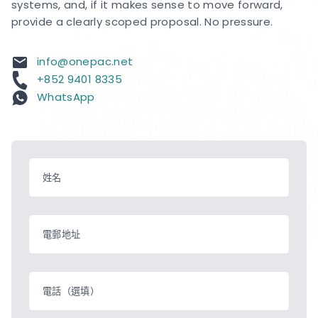
systems, and, if it makes sense to move forward,
provide a clearly scoped proposal. No pressure.
info@onepac.net
+852 9401 8335
WhatsApp
姓名
電郵地址
電話（選填）