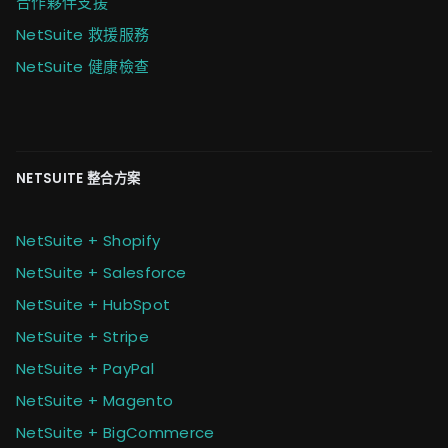
合作夥伴支援
NetSuite 救援服務
NetSuite 健康檢查
NETSUITE 整合方案
NetSuite + Shopify
NetSuite + Salesforce
NetSuite + HubSpot
NetSuite + Stripe
NetSuite + PayPal
NetSuite + Magento
NetSuite + BigCommerce