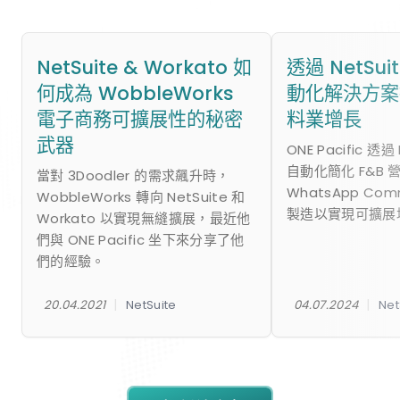
NetSuite & Workato 如
透過 NetSu
何成為 WobbleWorks
動化解決方案
電子商務可擴展性的秘密
料業增長
武器
ONE Pacific 透過
自動化簡化 F&B 
當對 3Doodler 的需求飆升時，
WhatsApp Co
WobbleWorks 轉向 NetSuite 和
製造以實現可擴展
Workato 以實現無縫擴展，最近他
們與 ONE Pacific 坐下來分享了他
們的經驗。
|
|
20.04.2021
NetSuite
04.07.2024
Net