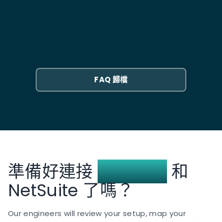
設置，通常需要 8 至 12 週。我們會在提供確切預估前，
對於大多數具有標準交易流程的中階市場企業而言，
透過探索會議精確評估時間表。
Celigo 預建的 HubSpot-NetSuite 連接器是正確的起
該整合如何處理多幣別交易？
點。它的實施速度更快，且您的團隊更容易管理。如果
您有自訂的 CPQ 邏輯、訂閱計費、複雜的子公司路由或
HubSpot 中的每筆交易都會根據客戶的帳單區域，對應
高交易量，自訂的 SuiteScript 方法會給您更多控制
至正確的 NetSuite 幣別與子公司。針對採用 HKD、
權，並避免觸及通用連接器的限制。在檢視您的工作流
SGD、MYR 或 AUD 的營運單位，我們會設定匯率規
程後，我們將建議最適合的方案。
FAQ 歸檔
則，讓交易自動記入正確的帳簿。同步後，您無需手動
轉換或重新指派記錄。多幣別功能是在實施階段進行設
定，而非事後補強。
準備好連接
HubSpot
和
NetSuite 了嗎？
Our engineers will review your setup, map your