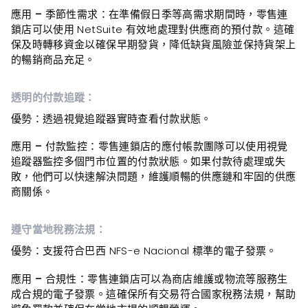
應用 – 季節性
需求：在準備假日季等高需求期間時，零售連
鎖店可以使用 NetSuite 有效地處理對供應商的預付款。這確
保及時轉移資金以確保早期發貨，降低缺貨風險並保持貨架上
的暢銷商品充足。
透明的付款追蹤：
優勢
：透過視覺追蹤器實時查看付款狀態。
應用 – 付款監控
：零售連鎖店的應付帳款團隊可以使用視覺
追蹤器監控多個門市位置的付款狀態。如果付款待處理或失
敗，他們可以快速解決問題，維護順暢的供應鏈和牢固的供應
商關係。
遵守當地稅務法規：
優勢
：支援符合巴西 NFS-e Nacional 標準的電子發票。
應用 – 合
規性：零售連鎖店可以為商店維護或物流等服務生
成合規的電子發票。這確保所有交易符合國家稅務法規，幫助