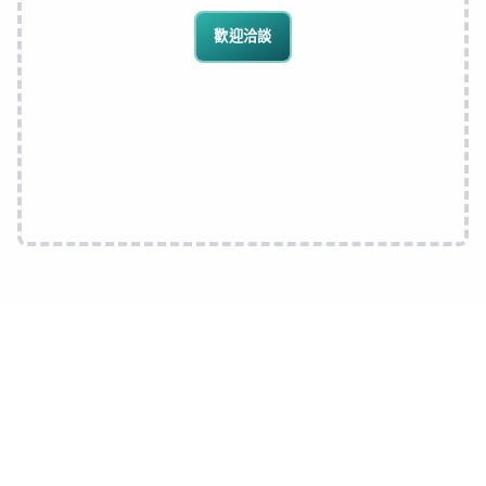
歡迎洽談
由前身為 OnePacific 的同一團隊，為客戶交付成果。
由初創企業到發展成為全球性公
司，Ampd 一直視 OnePac 為值得
信賴的成長夥伴。