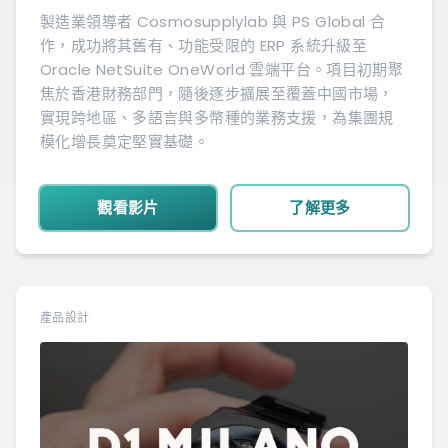
製造業領導者 Cosmosupplylab 與 PS Global 合
作，成功將其舊有、功能受限的 ERP 系統升級至
Oracle NetSuite OneWorld 雲端平台。項目初期聚
焦於香港財務部門，隨後逐步擴展至覆蓋中國市場，
實現跨地區、多語言與多幣種的業務支援，為集團規
模化增長奠定堅實基礎。
觀看影片
了解更多
產品設計