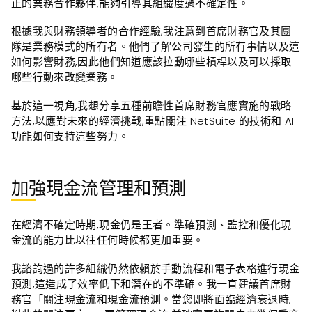
正的業務合作夥伴,能夠引導其組織度過不確定性。
根據我與財務領導者的合作經驗,我注意到首席財務官及其團
隊是業務模式的所有者。他們了解公司發生的所有事情以及這
如何影響財務,因此他們知道應該拉動哪些槓桿以及可以採取
哪些行動來改變業務。
基於這一視角,我想分享五種前瞻性首席財務官應實施的戰略
方法,以應對未來的經濟挑戰,重點關注 NetSuite 的技術和 AI
功能如何支持這些努力。
加強現金流管理和預測
在經濟不確定時期,現金仍是王者。準確預測、監控和優化現
金流的能力比以往任何時候都更加重要。
我諮詢過的許多組織仍然依賴於手動流程和電子表格進行現金
預測,這造成了效率低下和潛在的不準確。我一直建議首席財
務官「關注現金流和現金流預測。當您即將面臨經濟衰退時,