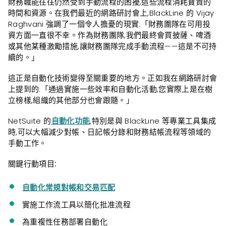
財務職能往往仍然受到手動流程的困擾,這些流程消耗寶貴的
時間和資源。在我們最近的網路研討會上,BlackLine 的 Vijay
Raghvani 強調了一個令人擔憂的現實:「財務團隊在可用投
資方面一直很不幸。作為財務團隊,我們最終會買披薩、啤酒
或其他某種激勵措施,讓財務團隊完成手動流程——這是不可持
續的。」
這正是自動化技術變得至關重要的地方。正如我在網路研討會
上提到的:「通過實施一些效率和自動化活動,您實際上是在樹
立榜樣,組織的其他部分也會跟隨。」
NetSuite 的
自動化功能
,特別是與 BlackLine 等專業工具集成
時,可以大幅減少對帳、日記帳分錄和財務結帳流程等領域的
手動工作。
關鍵行動項目:
自動化常規對帳和交易匹配
實施工作流工具以簡化批准流程
為重複性任務部署自動化