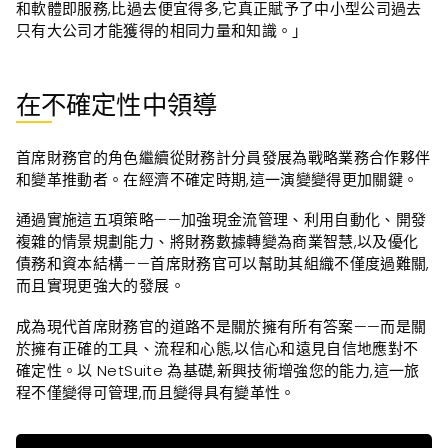
和軟體即服務,比過去便宜得多,它真正賦予了中小型公司過去
只有大公司才能獲得的相同力量和知識。」
在不確定性中領導
首席財務官的角色繼續從財務計分員發展為戰略業務合作夥伴
和變革推動者。在經濟不確定時期,這一演變變得更加關鍵。
通過實施這五項策略——加強現金流管理、利用自動化、開發
複雜的情景規劃能力、將財務數據轉變為商業智慧,以及優化
債務和資本結構——首席財務官可以幫助其組織不僅度過難關,
而且實現更強大的發展。
成為現代首席財務官的道路不是關於擁有所有答案——而是關
於擁有正確的工具、流程和心態,以信心和遠見自信地應對不
確定性。以 NetSuite 為基礎,新興技術增強您的能力,這一旅
程不僅變得可管理,而且變得具有變革性。