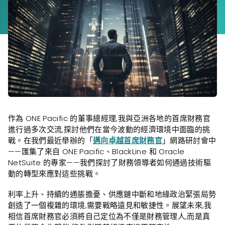
作為 ONE Pacific 的董事總經理,我與亞洲各地的首席財務官
進行過多次交流,探討他們在當今波動的經濟環境中面臨的挑
戰。在我們最近舉辦的「
邁向卓越首席財務官
」網路研討會中
——匯集了來自 ONE Pacific、BlackLine 和 Oracle
NetSuite 的專家——我們探討了財務領導者如何通過技術驅
動的轉型來應對這些挑戰。
利率上升、持續的通脹擔憂、供應鏈中斷和地緣政治緊張局勢
創造了一個複雜的環境,需要戰略遠見和敏捷性。展望未來,我
相信首席財務官必須將自己定位為不僅是財務管理人,而是真