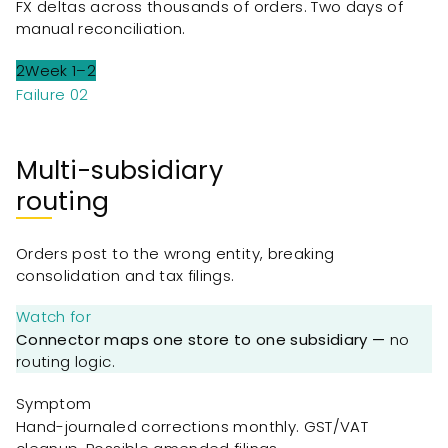
FX deltas across thousands of orders. Two days of
manual reconciliation.
2
Week 1–2
Failure 0
2
Multi-subsidiary
routing
Orders post to the wrong entity, breaking
consolidation and tax filings.
Watch for
Connector maps one store to one subsidiary —
no
routing logic.
Symptom
Hand-journaled corrections monthly. GST/VAT