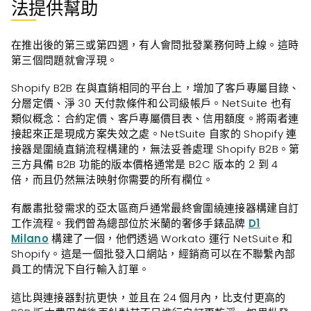
法提供幫助
在推出後的第三或第四週，有人會問批發業務何時上線。這時
第三個問題就會浮現。
Shopify B2B 在與直銷相同的平台上，增加了客戶專屬目錄、
分層定價、淨 30 天付款條件和公司級帳戶。NetSuite 也有
類似概念：合約定價、客戶專屬價目表、信用額度。將兩者連
接起來正是現成方案失效之處。NetSuite 自家的 Shopify 連
接器是圍繞直銷流程構建的，無法妥善處理 Shopify B2B。第
三方具備 B2B 功能的版本價格通常是 B2C 版本的 2 到 4
倍，而且仍然無法映射你需要的所有欄位。
有嚴肅批發需求的亞太區商戶通常最終會圍繞連接器構建自訂
工作流程。我們曾為總部位於米蘭的奢侈手錶品牌
D1
Milano
構建了一個，他們透過 Workato 運行 NetSuite 和
Shopify。這是一個批發入口網站，經銷商可以在不聯繫內部
員工的情況下自行輸入訂單。
這比與連接器對抗更快，並且在 24 個月內，比支付更高的