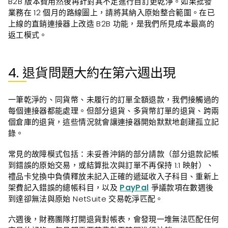
B2B 版本費用然後再針對其不足進行自訂更乾淨。如果批發
業務在 12 個月的路線圖上，請將其納入原始整合範圍。在已
上線的直銷連接器上改造 B2B 功能，是我們所見成本最高的
返工模式。
4. 退貨問題大約在第六週出現
一筆乾淨的、同貨幣、未履行的訂單全額退款，我們接觸過的
每個連接器都能處理。但部分退貨、多貨幣訂單的退貨、跨兩
個倉庫的退貨，這些情況就會讓連接器開始默默地創建孤立記
錄。
常見的故障模式包括：未妥善沖銷的部分請款（部分退款記帳
到錯誤的原始交易，或結算批次與訂單不再保持 1:1 映射）、
禮品卡兌換中負債釋放未記入正確的遞延收入子科目、重新上
架費記入錯誤的總帳科目，以及
PayPal
爭議款項在數週後
到達卻無法與原始 NetSuite 交易乾淨匹配。
六週後，財務團隊打開退貨對帳表，會發現一堆無法匹配任何