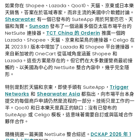
如果你在 Shopee、Lazada、Qoo10、天貓、京東或日本樂
天銷售，答案在於區域專家，而非主流的美國中介軟體討論。
Shearwater
有一個已發布的 SuiteApp 用於阿里巴巴、天
貓和淘寶。
Sunoan
發布了一個涵蓋多個亞太區市場平台的
NetSuite 連接器。
TCT China 的 Orderin
推廣一個跨
Lazada、Shopee、天貓、京東和菜鳥的連接器。Celigo 在
其 2023.9.1 版本中增加了 Lazada 和 Shopee 平台連接器。
來自新加坡的 OneCart 從區域角度涵蓋 Shopee 和
Lazada。這些方案是存在的。但它們在大多數運營商最初接
觸的、以美國為中心的 NetSuite 整合內容中，幾乎完全隱
形。
特別是對於天貓和京東，即使手頭有 SuiteApp，
Trigger
Networks
和
Shearwater Asia
都指出，向市場平台本身
提交的每個商戶申請仍然是流程的一部分。技術只是工作的一
半。Qoo10 和日本樂天是真正的缺口：沒有已發布的
SuiteApp 或 Celigo 模板，這意味著需要自訂或與區域合作
夥伴合作。
隨機挑選一篇美國 NetSuite 整合綜述。
DCKAP 2026 年 1