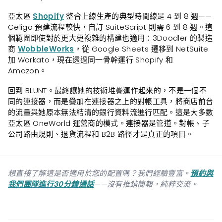
亞太區
Shopify
整合上線生產的典型時間線是 4 到 8 週——
Celigo 預建流程較快，自訂 SuiteScript 則需 6 到 8 週。這
個範圍即使對於更大更複雜的構建也適用：3Doodler 的製造
商
WobbleWorks
，從 Google Sheets 遷移到 NetSuite
加 Workato，現在透過同一骨幹運行 Shopify 和
Amazon。
回到 BLUNT。最終讓她的技術堆疊運作起來的，不是一個不
同的連接器，而是疊加在連接器之上的對帳工具，將商店前台
的流量與她原本無法結清的銀行資料流進行匹配。這是大多數
亞太區 OneWorld 運營商的模式。連接器是管道。對帳、子
公司路由規則、退貨流程和 B2B 路徑才是真正的項目。
想直接了解這是否適用於您的配置嗎？我們經驗豐富。
預約與
我們團隊進行30分鐘通話
——沒有推銷簡報，純粹交流。