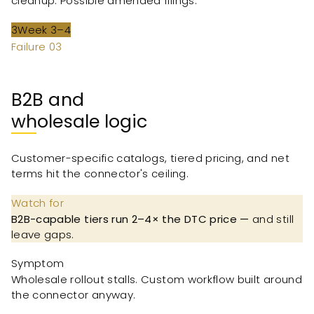
cleanup. Possible amended filings.
3
Week 3–4
Failure 0
3
B2B and
wholesale logic
Customer-specific catalogs, tiered pricing, and net
terms hit the connector's ceiling.
Watch for
B2B-capable tiers run 2–4× the DTC price —
and still
leave gaps.
Symptom
Wholesale rollout stalls. Custom workflow built around
the connector anyway.