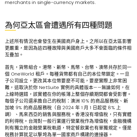
merchants in single-currency markets.
為何亞太區會遭遇所有四種問題
上述所有情況也會發生在美國商戶身上。之所以在亞太區影響
更嚴重，是因為這四種故障與美國商戶大多不會面臨的條件相
互疊加。
首先，貨幣組合。港幣、新幣、馬幣、台幣、澳幣共存於同一
個 OneWorld 租戶。每種貨幣都有自己的本位幣鎖定。一旦
子公司設立，更改其本位幣要麼不可能，要麼實際上非常困
難，這取決於你 NetSuite 實例的具體版本——無論如何，在
上線時選錯，該實體在你的帳簿上整個存續期間都會受影響。
每個子公司還承擔自己的稅制：澳洲 10% 的商品服務稅、新
加坡 9% 的商品服務稅（自 2024 年 1 月 1 日起從 8% 上
調）、馬來西亞的銷售與服務稅。香港沒有增值稅，只有實體
的利得稅。台灣對一般行業運行營業稅作為增值稅，金融機構
則有獨立的金融營業稅軌道，特定餐飲業也有單獨規定。僅是
稅務計算就足以擊垮為單一國家商戶構建的連接器。