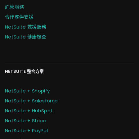
託管服務
合作夥伴支援
NetSuite 救援服務
NetSuite 健康檢查
NETSUITE 整合方案
NetSuite + Shopify
NetSuite + Salesforce
NetSuite + HubSpot
NetSuite + Stripe
NetSuite + PayPal