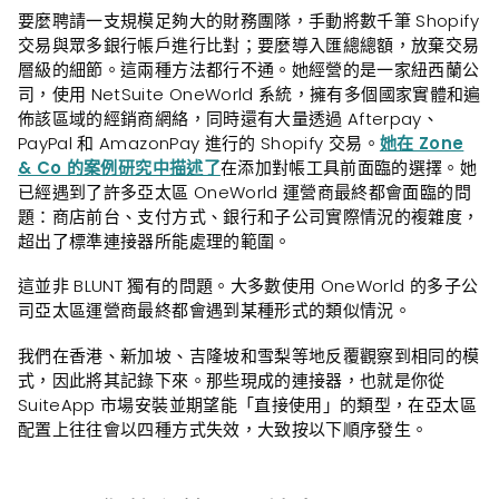
要麼聘請一支規模足夠大的財務團隊，手動將數千筆 Shopify
交易與眾多銀行帳戶進行比對；要麼導入匯總總額，放棄交易
層級的細節。這兩種方法都行不通。她經營的是一家紐西蘭公
司，使用 NetSuite OneWorld 系統，擁有多個國家實體和遍
佈該區域的經銷商網絡，同時還有大量透過 Afterpay、
PayPal 和 AmazonPay 進行的 Shopify 交易。
她在 Zone
& Co 的案例研究中描述了
在添加對帳工具前面臨的選擇。她
已經遇到了許多亞太區 OneWorld 運營商最終都會面臨的問
題：商店前台、支付方式、銀行和子公司實際情況的複雜度，
超出了標準連接器所能處理的範圍。
這並非 BLUNT 獨有的問題。大多數使用 OneWorld 的多子公
司亞太區運營商最終都會遇到某種形式的類似情況。
我們在香港、新加坡、吉隆坡和雪梨等地反覆觀察到相同的模
式，因此將其記錄下來。那些現成的連接器，也就是你從
SuiteApp 市場安裝並期望能「直接使用」的類型，在亞太區
配置上往往會以四種方式失效，大致按以下順序發生。