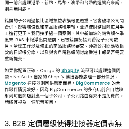
同一前台處理港幣、新幣、馬幣、澳幣和台幣的運營商來說，
則毫無用處。
錯誤的子公司過帳比區域損益表誤報更嚴重。它會破壞公司間
合併、影響增值稅和商品服務稅申報，並迫使財務團隊每月手
工進行更正。我們接手過一個案例，其中新加坡的銷售額在季
度末 IRAS 申報浮出問題前，已被錯誤記帳到香港子公司數
月。清理工作涉及修正的商品服務稅審查、沖銷公司間應收帳
款的日記帳分錄，以及與客戶稅務顧問討論香港申報是否需要
重新提交。
如果你配置正確，Celigo 的
Shopify
流程可以處理這個問
題。NetSuite 自家的 Shopify 連接器能處理一部分情況。
Magento
連接器則因供應商而異。
BigCommerce
的合
作夥伴情況較好，因為 BigCommerce 的多商店前台自然映
射到每個商店對應一個子公司。子公司路由從來不是免費的。
請將其視為一個配置項目。
3. B2B 定價層級使得連接器定價表無