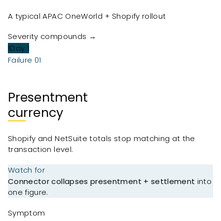
A typical APAC OneWorld + Shopify rollout
Severity compounds →
1
Day 1
Failure 0
1
Presentment
currency
Shopify and NetSuite totals stop matching at the
transaction level.
Watch for
Connector collapses presentment + settlement
into
one figure.
Symptom