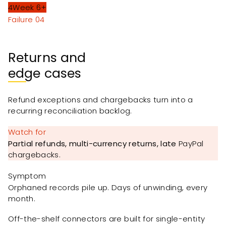
4
Week 6+
Failure 0
4
Returns and
edge cases
Refund exceptions and chargebacks turn into a
recurring reconciliation backlog.
Watch for
Partial refunds, multi-currency returns, late
PayPal
chargebacks.
Symptom
Orphaned records pile up. Days of unwinding, every
month.
Off-the-shelf connectors are built for single-entity