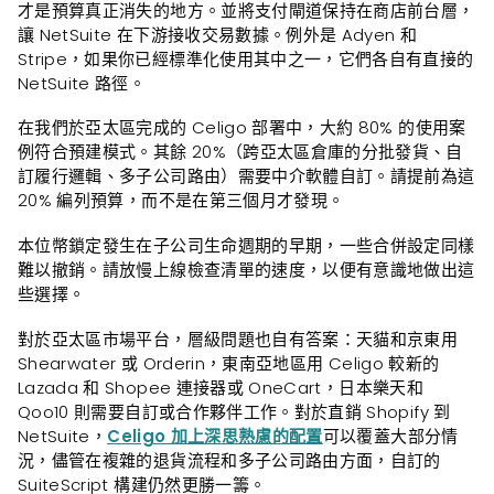
才是預算真正消失的地方。並將支付閘道保持在商店前台層，
讓 NetSuite 在下游接收交易數據。例外是 Adyen 和
Stripe，如果你已經標準化使用其中之一，它們各自有直接的
NetSuite 路徑。
在我們於亞太區完成的 Celigo 部署中，大約 80% 的使用案
例符合預建模式。其餘 20%（跨亞太區倉庫的分批發貨、自
訂履行邏輯、多子公司路由）需要中介軟體自訂。請提前為這
20% 編列預算，而不是在第三個月才發現。
本位幣鎖定發生在子公司生命週期的早期，一些合併設定同樣
難以撤銷。請放慢上線檢查清單的速度，以便有意識地做出這
些選擇。
對於亞太區市場平台，層級問題也自有答案：天貓和京東用
Shearwater 或 Orderin，東南亞地區用 Celigo 較新的
Lazada 和 Shopee 連接器或 OneCart，日本樂天和
Qoo10 則需要自訂或合作夥伴工作。對於直銷 Shopify 到
NetSuite，
Celigo 加上深思熟慮的配置
可以覆蓋大部分情
況，儘管在複雜的退貨流程和多子公司路由方面，自訂的
SuiteScript 構建仍然更勝一籌。