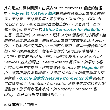
其次是支付閘道問題。在通過 SuitePayments 認證的路徑
中，
Adyen 的
NetSuite 插件
是具備有意義亞太區覆蓋的選
擇：支付寶、支付寶香港、微信支付、GrabPay、GCash、
Touch'n Go、馬來西亞和泰國線上銀行，以及其他一些方
式。Stripe 有其自己的
Stripe Connector for NetSuite
，
這是一個直接的 SuiteApp，可將 Stripe 活動導入分類帳，無
需透過商店前台路由（儘管其亞太區支付方式覆蓋比 Adyen
少）。對於已經使用其中之一的商戶來說，這是一條合理的路
徑。除了這兩者之外，就沒有等效的 NetSuite 端橋接了。
2C2P、獨立的 PayMe、FPX、eNETS 和 Razer Merchant
Services 並未出現在 SuitePayments 目錄中。如果你的客
戶想用這些方式支付，你需要透過 Shopify 或
Magento
路
由，讓商店前台處理閘道，並使用 NetSuite 的連接器導入交
易數據。
Oracle 自家的 NetSuite Connector 文件
也確認
了這種模式：「NetSuite Connector 沒有任何直接的支付閘
道整合。幾乎所有電商系統，如 Shopify、Magento 和
eBay
，都已直接與支付閘道整合。」
還有市場平台問題。