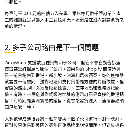
一欄位。
每筆訂單 0.01 元的四捨五入差異，乘以每月數千筆訂單，產
生的雜訊就足以讓人手工對帳兩天。這還是在沒人討論退貨之
前的情況。
2. 多子公司路由是下一個問題
OneWorld 支援數百種貨幣和子公司。但它不會自動告訴連
接器某筆訂單屬於哪個子公司。如果你的 Shopify 商店透過
單一前台銷售到香港、新加坡、澳洲和馬來西亞，你的連接器
就需要一個規則。送貨地址和支付貨幣是方便的判斷依據，但
實際的路由規則必須反映記錄賣方、庫存地點和稅務登記關
係。有時，一筆送貨到銅鑼灣地址的港幣訂單是直接的香港銷
售；有時則是澳洲實體的銷售，從雪梨發貨運入。連接器必須
知道是哪一種。
大多數現成連接器將一個商店與一個子公司進行一對一映射。
這對於只銷售到美國的德州直銷品牌來說沒問題。但對於透過