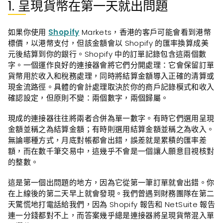
1. 呈現貨幣在第一天就出問題
如果你使用
Shopify
Markets，香港的客戶可能會看到港幣
標價，以港幣支付，但該金額會以 Shopify 的匯率換算成美
元後結算到你的銀行。Shopify 中的訂單記錄包含這兩個數
字。一個運作良好的連接器會將它們分開處理：它會保留訂單
貨幣用於收入和稅務處理，同時將結算金額導入正確的清算或
現金流路徑。具體的會計處理取決於你的商戶記錄模式和收入
確認設定，但原則不變：兩個數字，兩個歸屬。
現成的連接器往往將兩者合併為單一數字。有時它們選用呈現
金額並稱之為結算金額；有時則選用結算金額並稱之為收入。
無論哪種方式，月底對帳都會出錯，誤差就是累積的匯率差
額，而在數千筆交易中，這幾乎不會是一個讓人願意目視核對
的整數。
這是第一個出問題的地方，因為它從第一筆訂單就會出錯。你
在上線後的第二天早上就會發現。我們曾遇到財務團隊在第二
天驚慌地打電話給我們，因為 Shopify 報告和 NetSuite 報告
連一分錢都對不上，而答案幾乎總是連接器將呈現貨幣混入單