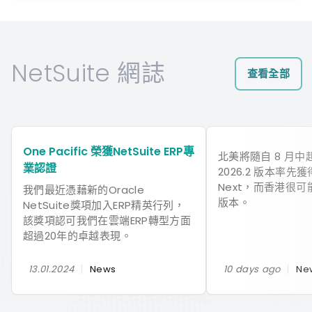
NetSuite 網誌
查看全部
One Pacific 榮獲NetSuite ERP專
北美將隨自 8 月
業認證
2026.2 版本率先獲得
Next，而香港很可能
我們最近憑藉新的Oracle
版本。
NetSuite獎項加入ERP精英行列，
該獎項認可我們在雲端ERP轉型方面
超過20年的卓越表現。
|
|
13.01.2024
News
10 days ago
Ne