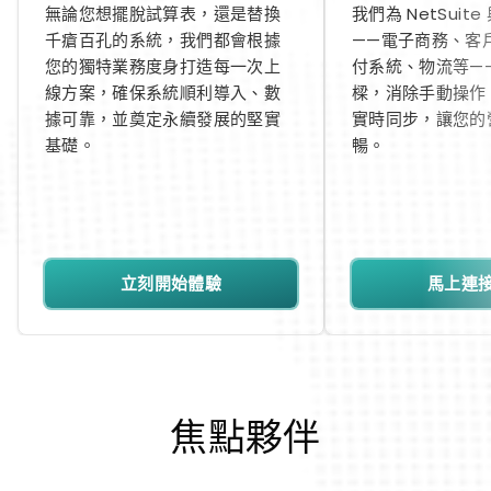
無論您想擺脫試算表，還是替換
我們為 NetSuit
千瘡百孔的系統，我們都會根據
——電子商務、客
您的獨特業務度身打造每一次上
付系統、物流等—
線方案，確保系統順利導入、數
樑，消除手動操作
據可靠，並奠定永續發展的堅實
實時同步，讓您的
基礎。
暢。
立刻開始體驗
馬上連
焦點夥伴