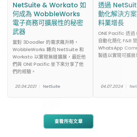
NetSuite & Workato 如
透過 NetSu
何成為 WobbleWorks
動化解決方案
電子商務可擴展性的秘密
料業增長
武器
ONE Pacific 透過
自動化簡化 F&B 
當對 3Doodler 的需求飆升時，
WhatsApp Co
WobbleWorks 轉向 NetSuite 和
製造以實現可擴展
Workato 以實現無縫擴展，最近他
們與 ONE Pacific 坐下來分享了他
們的經驗。
|
|
20.04.2021
NetSuite
04.07.2024
Net
查看所有文章