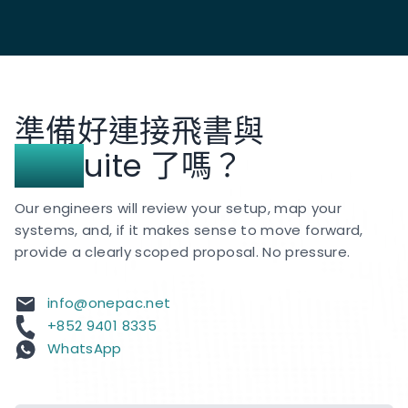
準備好連接飛書與
NetS
uite 了嗎？
Our engineers will review your setup, map your
systems, and, if it makes sense to move forward,
provide a clearly scoped proposal. No pressure.
info@onepac.net
+852 9401 8335
WhatsApp