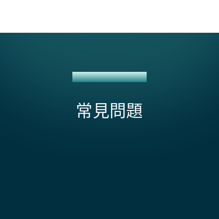
飛書 + NETSUITE 整合
常見問題
哪些飛書審批類型可以連接到 NetSuite？
採購訂單審批、費用報告審批、供應商入職請求和自訂
審批流程。如果在飛書的審批系統中具有結構化輸出，
影響 Feishu + NetSuite 整合範圍和成本的因素有
便可在 NetSuite 中觸發相應的操作。
哪些？