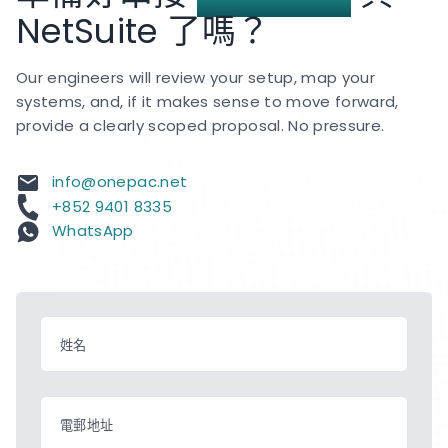
NetSuite 了嗎？
Our engineers will review your setup, map your
systems, and, if it makes sense to move forward,
provide a clearly scoped proposal. No pressure.
info@onepac.net
+852 9401 8335
WhatsApp
姓名
電郵地址