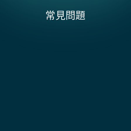
常見問題
DBS Bank 與 NetSuite 整合的範圍和成本受什麼影
響？
成本取決於你是否使用 NetSuite 的免費 Electronic
Bank Payments（單一國家）搭配內置的 DBS IDEAL
多幣種帳戶如何處理整合?
檔案格式（包括 3.0 Universal）進行批次付款，或是針
對 DBS 亞洲市場跨多個子公司營運的付費進階版本，或
每個 DBS 帳戶對應到 NetSuite 中相符幣種的銀行帳
者實施自訂的 DBS RAPID API 以支援即時工作流程。當
戶。交易以原始幣種金額和 DBS 應用的匯率匯入。如果
DBS 整合支援哪些付款類型?
你需要新加坡特定功能（如原生支援的 GIRO）、FAST
您運行 SGD、HKD、USD 和 CNY 帳戶,每個帳戶都會獲
付款（可能需要自訂處理，因為 DBS FAST 不像
得自己的數據流和自己的對帳。DBS 現金集中結構內的
GIRO 用於批次國內付款、FAST/PayNow 用於即時
OCBC/UOB 那樣原生支援）或 PEPPOL 電子發票（需
跨幣種掃蕩會在 NetSuite 中以實際匯率建立帳戶間轉
SGD 轉帳，以及電匯用於跨境付款。每種付款類型都有
整合設定完成後，我們是否仍然使用 DBS IDEAL？
要搭配新加坡在地化 SuiteApp）以及多幣別設定時，
帳條目。
來自 DBS 的專屬檔案格式規格，整合會根據 NetSuite