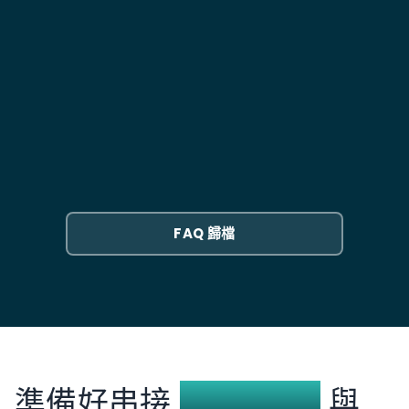
範圍就會大幅增加。NetSuite 的 Electronic Bank
中廠商的付款設定檔產生正確的格式。
是的，但使用頻率會降低。IDEAL 仍然是您用於批准高額
Payments 可以很好地處理基本的 DBS 檔案格式，但透
付款、管理帳戶存取控制和處理臨時銀行任務的入口網
此方案能否處理多個子公司，且各自擁有獨立的
過 DBS RAPID API 進行的即時整合需要使用
站。整合消除了重複的工作：每日對帳單下載、付款檔
DBS 帳戶？
REST/SOAP 呼叫進行自訂 SuiteScript 2.0 開發，會面
案上傳和餘額查詢。
臨 NetSuite 的 API 治理限制（每個請求 1000 筆記錄、
這是我們見過最常見的架構。新加坡母公司搭配香港子
15-55 並行、治理單位）以及 DBS 區域結構特有的複雜
公司，各自擁有獨立的 DBS 帳戶及貨幣。該整合方案會
DBS Bank NetSuite 整合需要多長時間？
子公司對銀行帳戶的對應挑戰。常見的做法是使用
將每個帳戶對應至正確的 NetSuite 子公司，並處理它
Electronic Bank Payments 進行批次檔案處理，同時
們之間的跨公司轉帳。
大多數實施需要 4 到 6 週。第一週是範圍規劃：將您的
利用 DBSync 或自訂指令稿等第三方 iPaaS 解決方案來
DBS 帳戶結構、付款類型（GIRO、FAST、TT）和多幣
進行即時對帳和付款，以規避這些限制。
種設定對應到 NetSuite 的銀行饋送和付款模組。建置
FAQ 歸檔
和測試填滿剩餘的週數，包括平行執行，其中自動銀行
饋送會針對您現有的手動匯入進行驗證。
準備好串接
DBS Bank
與