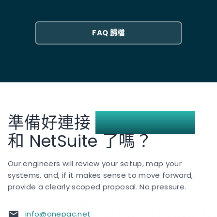
選項，而非取代現有選項。
狀態。後續處理則取決於您的業務規則設定。常見設定
包括：自動重新預訂隔天配送、發送 SMS 通知客戶以選
FAQ 歸檔
擇新的時間段，或將包裹退回倉庫並暫掛訂單。您可在
範圍定義階段定義這些規則。
準備好連接
GrabExpress
和 NetSuite 了嗎？
Our engineers will review your setup, map your
systems, and, if it makes sense to move forward,
provide a clearly scoped proposal. No pressure.
info@onepac.net