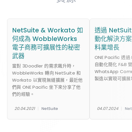
NetSuite & Workato 如
透過 NetSu
何成為 WobbleWorks
動化解決方案
電子商務可擴展性的秘密
料業增長
武器
ONE Pacific 透過
自動化簡化 F&B 
當對 3Doodler 的需求飆升時，
WhatsApp Co
WobbleWorks 轉向 NetSuite 和
製造以實現可擴展
Workato 以實現無縫擴展，最近他
們與 ONE Pacific 坐下來分享了他
們的經驗。
|
|
20.04.2021
NetSuite
04.07.2024
Net