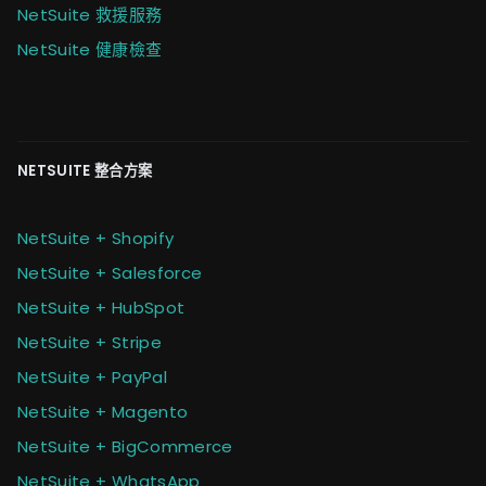
NetSuite 救援服務
NetSuite 健康檢查
NETSUITE 整合方案
NetSuite + Shopify
NetSuite + Salesforce
NetSuite + HubSpot
NetSuite + Stripe
NetSuite + PayPal
NetSuite + Magento
NetSuite + BigCommerce
NetSuite + WhatsApp