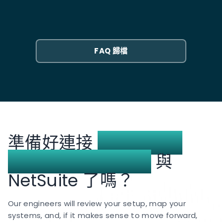
對不同的資料類型同時使用這兩者。
的處理。整合將 B2B 買家帳戶對應至 NetSuite 客戶記
錄，並配置正確的付款條款和定價級別。
大多數專案從啟動到上線需要 8 到 12 週。前兩到三週涵
蓋範圍界定：將 SFCC 網站對應至 NetSuite 子公司、
定義訂單欄位對應，以及記錄任何影響結帳資料的自訂
FAQ 歸檔
cartridges。建置和測試需要四到六週，隨後進行平行
運行，其中訂單同時透過舊的手動流程和整合流動。
準備好連接
Salesforce
Commerce Cloud
與
NetSuite 了嗎？
Our engineers will review your setup, map your
systems, and, if it makes sense to move forward,