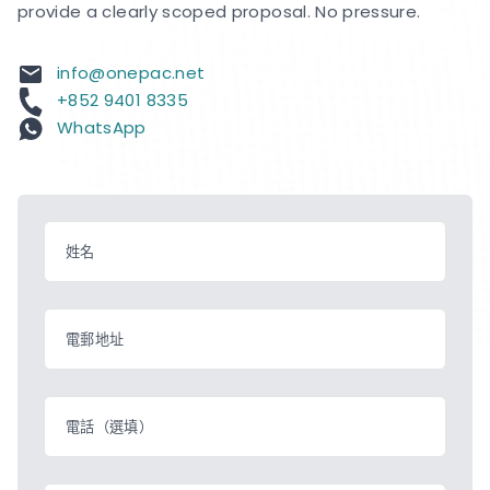
provide a clearly scoped proposal. No pressure.
info@onepac.net
+852 9401 8335
WhatsApp
姓名
電郵地址
電話（選填）