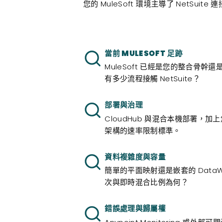
您的 MuleSoft 環境主導了 NetSui
當前 MULESOFT 足跡
MuleSoft 已經是您的整合骨幹還是
有多少流程接觸 NetSuite？
部署與治理
CloudHub 與混合本機部署，加上您
架構的速率限制標準。
資料複雜度與容量
簡單的平面映射還是嵌套的 Data
次與即時混合比例為何？
錯誤處理與歸屬權