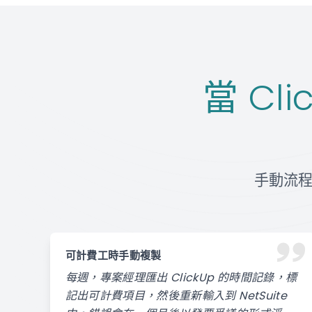
當 Cli
手動流
可計費工時手動複製
每週，專案經理匯出 ClickUp 的時間記錄，標
記出可計費項目，然後重新輸入到 NetSuite