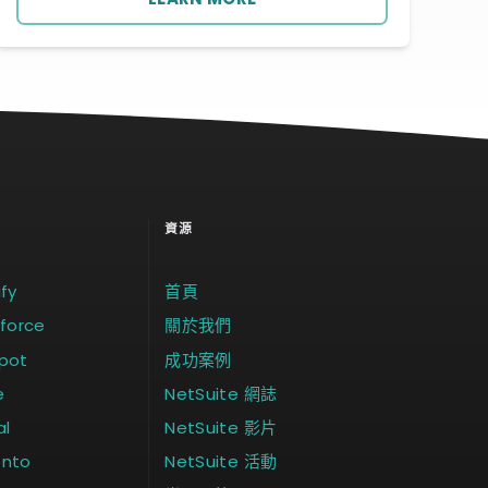
資源
fy
首頁
sforce
關於我們
pot
成功案例
e
NetSuite 網誌
al
NetSuite 影片
ento
NetSuite 活動