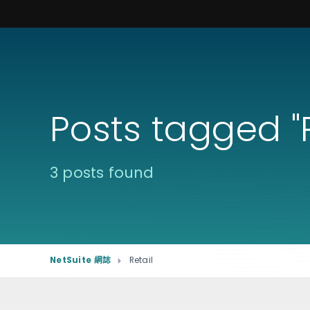
Posts tagged "R
3 posts found
NetSuite 網誌
Retail