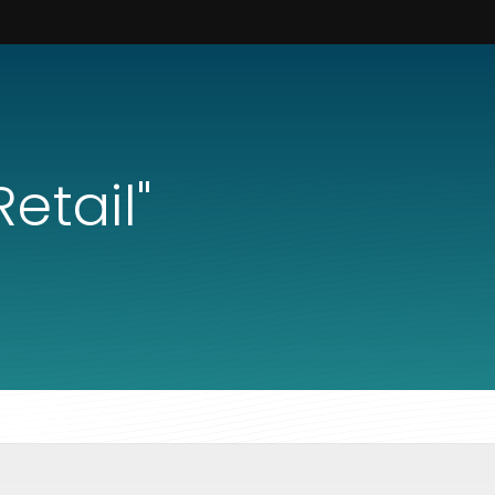
etail"