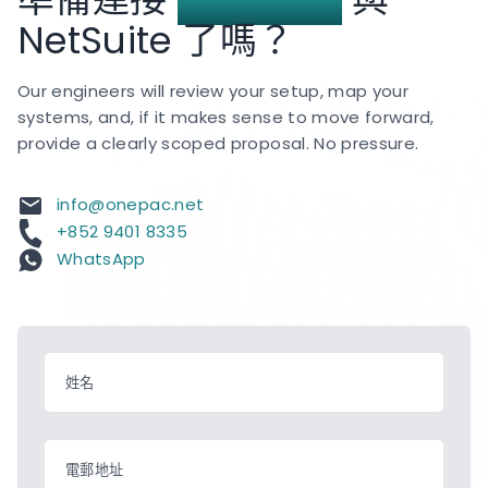
NetSuite 了嗎？
Our engineers will review your setup, map your
systems, and, if it makes sense to move forward,
provide a clearly scoped proposal. No pressure.
info@onepac.net
+852 9401 8335
WhatsApp
姓名
電郵地址