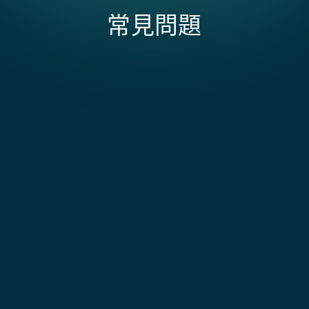
常見問題
Pipedrive 活動歷史記錄是否會傳輸至 NetSuite？
並非全部，這是有意為之的設計。通話記錄和完整的電
郵線程會使 NetSuite 記錄變得混亂。相反，我們會同
什麼因素會影響 Pipedrive + NetSuite 整合的範
步財務部門實際需要的關鍵交易備註和里程碑活動，例
圍和成本？
如討論過的合約條款、特殊定價協議或交付承諾。在範
圍界定期間，您可以選擇哪些內容要進行跨系統轉移。
成本通常取決於您是使用 Celigo 或 Faye 等預先構建的
連接器，還是自訂 API 開發，以及您是否需要雙向同步
銷售代表是否可以在沒有 NetSuite 登入的情況下查
或單向同步。真正的複雜性來自於將 Pipedrive 的基於
看發票狀態？
活動的銷售模式——強調視覺化管道管理和活動追蹤，而
非傳統 CRM 功能——對應到 NetSuite 的財務工作流
是的。發票金額、日期和付款狀態會同步回 Pipedrive
程，特別是因為 Pipedrive 缺乏原生發票開立和庫存追
交易或聯絡人上的自訂欄位。代表可以直接從交易視圖
整合如何防止重複聯絡人？
蹤功能。大多數實施專注於聯絡人、組織和交易轉訂單
查看客戶是否已開立發票以及是否已付款。他們不需要