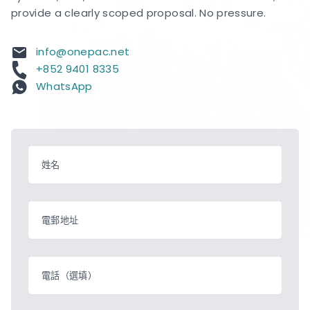
provide a clearly scoped proposal. No pressure.
info@onepac.net
+852 9401 8335
WhatsApp
姓名
電郵地址
電話（選填）