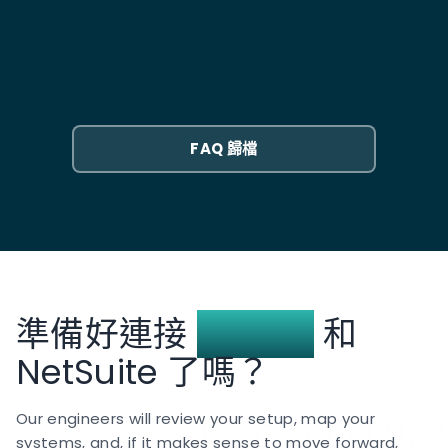
是的,這正是重點所在。如果訂單存在於 NetSuite 中,無
中啟用 Token-Based Authentication 和 REST web
NetSuite 以進行報告。
論它來自您的網店、電話訂單、市場平台或批發入口網
services，或需要超出預先構建連接器範圍的
Klaviyo NetSuite 整合通常需要多長時間?
站,它都會同步到 Klaviyo。您將獲得一個客戶檔案,其中
SuiteScript 自訂時，成本會大幅增加 — 常見的陷阱包
包含每筆交易,而不是跨管道特定整合分散的碎片化視
通常需要 4 到 6 週。前一到兩週涵蓋範圍界定：將
括身份驗證失敗、速率限制，以及已保存的搜尋篩選條
圖。
NetSuite 欄位對應到 Klaviyo 屬性、定義哪些客戶區隔
件無意中排除資料。
需要歷史資料補回填，以及決定如何處理多通路訂單歸
FAQ 歸檔
因。建置和測試另需三到四週，包括驗證期間，我們會
比對 Klaviyo 區隔與 NetSuite 已保存搜尋，以確保數
字相符。
準備好連接
Klaviyo
和
NetSuite 了嗎？
Our engineers will review your setup, map your
systems, and, if it makes sense to move forward,