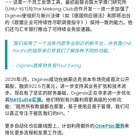
——这是一个员工反馈工具，最初由联合国大学澳门研究所
(UNU-IIST)与The Mekong Club合作开发——进一步加强了
Diginex使组织与新兴法律（如《德国供应链法》和即将出台
的《欧盟企业可持续性尽职调查指令》）保持一致的能力。他
们还与汇丰银行推出了可持续业务加速器。
"我们采用了一个没有内部专业知识的新平台，并依靠ONE
Pacific的指导来引导我们了解各种不同的功能。"
- Diginex首席财务官Paul Ewing
2025年1月，Diginex成功在纳斯达克资本市场完成首次公开
募股，融资922.5万美元，进一步支持其业务扩张和技术进
步。现在有了坚实的财务基础，Diginex正在寻求进一步优化
其
NetSuite实施
。他们特别有兴趣利用更高级的分析功
能："既然所有数据都在那里，易于使用且易于管理，我们可
以真正专注于报告我们的KPI。"
更多自动化也在路线图上，计划利用额外的
OnePac服务
来
简化更多流程和发票工作流。