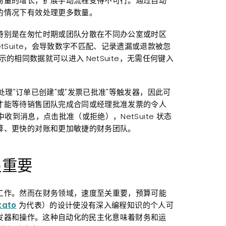
易量的增长，扩展手动流程变得不可行。通过自动
的情况下有效处理更多数量。
特别是在匆忙时期或团队分散在不同办公室或时区
tSuite，会导致数字不匹配、记录遗漏或退款被忽
示的相同数据就可以进入 NetSuite，无需任何键入
处理"订单已创建"或"发票已批准"等触发器，因此可
才能等待销售团队完成合同或经理批准发票的令人
 中收到消息，点击批准（或拒绝），NetSuite 状态
算、更快的对账和更加敏捷的财务团队。
很重要
工作。然而在财务领域，速度至关重要，预算可能
kato
为代表）的设计使没有深入编程知识的个人可
置触发器和操作。这种自动化的民主化意味着财务和运