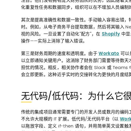
注目。他们没有拥有庞大财务团队的优势，因此随着交
化重复性任务和数据同步，组织可以在不增加人员编制
其次是
提高准确性和数据一致性。
手动输入容易出错，
时。例如，从电子商务平台提取数据，然后将其输入 Ne
视的风险。一旦设置了自动化"配方"，在
Shopify
中显
操作——实际上消除了输入错误。
第三是财
务周期的速度和
透明度。由于
Workato
可以
以立即通知关键用户。这消除了财务部门需要等待数天
担忧的情况。相反，相关协作者会在 Slack 或 Teams
会立即更新。这种近乎实时的交接转化为更快的月度结
无代码/低代码：为什么它
传统的集成项目通常需要专门的开发人员或数月的编码
不允许大规模的 IT 扩展。低代码/无代码平台（以
Wor
以拖放字段、定义 if-then 语句，并用简单英文设