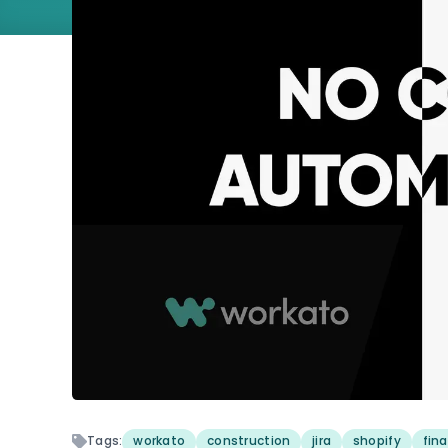
Tags:
workato
construction
jira
shopify
fin